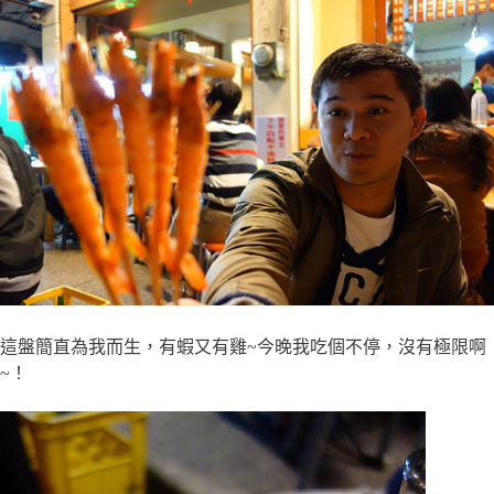
這盤簡直為我而生，有蝦又有雞~今晚我吃個不停，沒有極限啊
~！