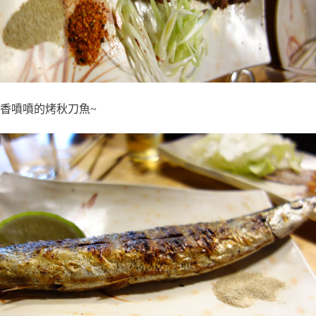
香噴噴的烤秋刀魚~