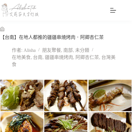
跳
至
主
要
內
無
【台南】在地人都推的疆疆串燒烤肉．阿卿杏仁茶
容
標
題
作者:
Alisha
朋友聚餐
,
南部
,
未分類
在地美食
,
台南
,
疆疆串燒烤肉
,
阿卿杏仁茶
,
台灣美
食