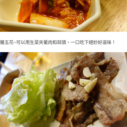
豬五花~可以用生菜夾著肉和蒜頭，一口吃下絕妙好滋味！