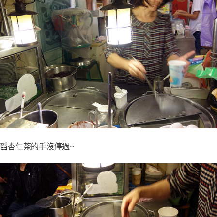
舀杏仁茶的手沒停過~