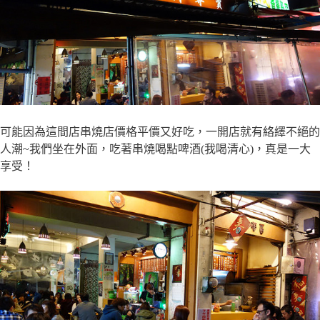
可能因為這間店串燒店價格平價又好吃，一開店就有絡繹不絕的
人潮~我們坐在外面，吃著串燒喝點啤酒(我喝清心)，真是一大
享受！