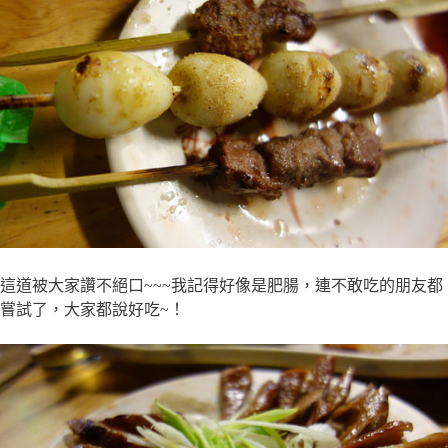
這道被大家讚不絕口~~~我記得好像是肥腸，連不敢吃的朋友都
嘗試了，大家都說好吃~！