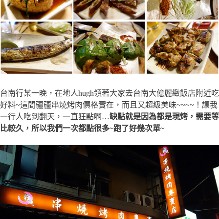
台南行某一晚，在地人hugh領著大家去台南大億麗緻飯店附近吃
好料~這間疆疆串燒烤肉價格實在，而且又超級美味~~~~！讓我
一行人吃到翻天，一直狂點啊…
缺點就是因為都是現烤，需要等
比較久，所以我們一次都點很多~跑了好幾次單~