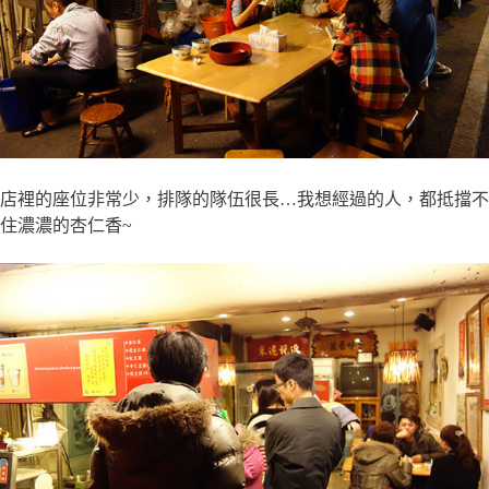
店裡的座位非常少，排隊的隊伍很長…我想經過的人，都抵擋不
住濃濃的杏仁香~