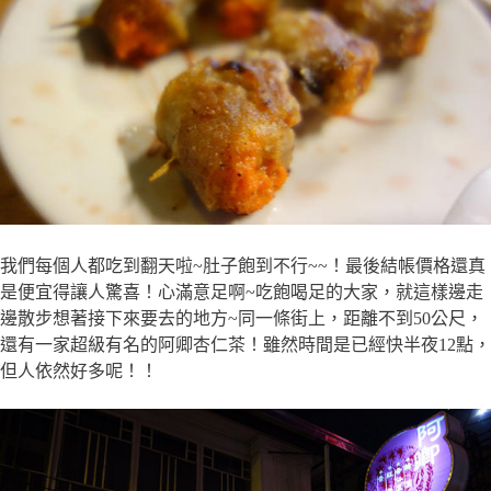
我們每個人都吃到翻天啦~肚子飽到不行~~！最後結帳價格還真
是便宜得讓人驚喜！心滿意足啊~吃飽喝足的大家，就這樣邊走
邊散步想著接下來要去的地方~同一條街上，距離不到50公尺，
還有一家超級有名的阿卿杏仁茶！雖然時間是已經快半夜12點，
但人依然好多呢！！