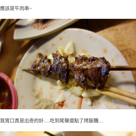
應該是牛肉串~
我胃口真是出奇的好….吃到尾聲還點了烤飯糰…