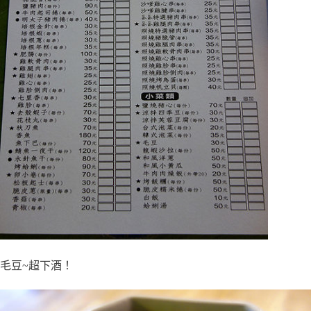
毛豆~超下酒！