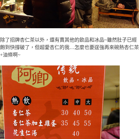
除了招牌杏仁茶以外，還有賣其他的飲品和冰品~雖然肚子已經
飽到快撐破了，但超愛杏仁的我…怎麼也要逞強再來碗熱杏仁茶
+油條啊~