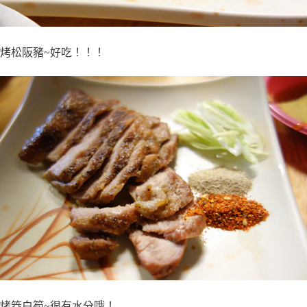
烤松阪豬~好吃！！！
烤筊白筍~很有水分哦！