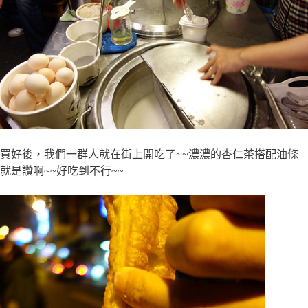
買好後，我們一群人就在街上開吃了~~濃濃的杏仁茶搭配油條
就是讚啊~~好吃到不行~~