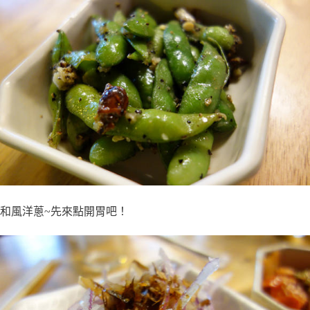
和風洋蔥~先來點開胃吧！