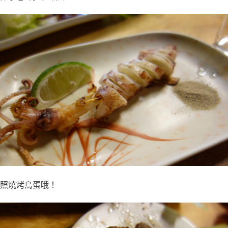
照燒烤鳥蛋哦！