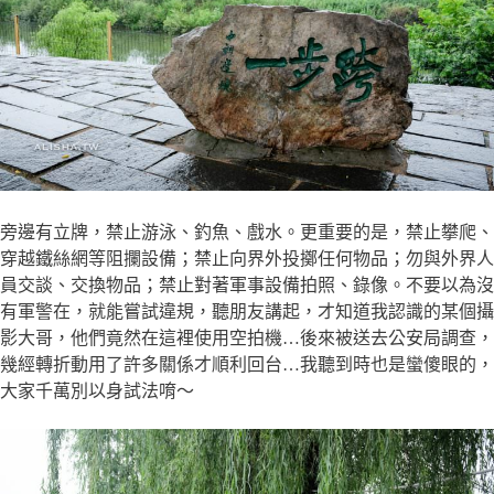
旁邊有立牌，禁止游泳、釣魚、戲水。更重要的是，禁止攀爬、
穿越鐵絲網等阻攔設備；禁止向界外投擲任何物品；勿與外界人
員交談、交換物品；禁止對著軍事設備拍照、錄像。不要以為沒
有軍警在，就能嘗試違規，聽朋友講起，才知道我認識的某個攝
影大哥，他們竟然在這裡使用空拍機…後來被送去公安局調查，
幾經轉折動用了許多關係才順利回台…我聽到時也是蠻傻眼的，
大家千萬別以身試法唷～