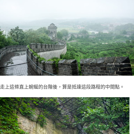
走上這條直上蜿蜒的台階後，算是抵達這段路程的中間點。