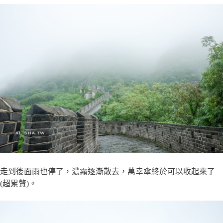
走到後面雨也停了，濃霧逐漸散去，萬幸傘終於可以收起來了
(超累贅)。