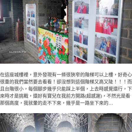
在這座城樓裡，意外發現有一條很狹窄的階梯可以上樓，好奇心
很重的我們當然要去看看！卻沒想到這個階梯又高又陡！！！而
且台階很小，每個腳步幾乎只能踩上半個，上去時感覺還行，下
來時才是挑戰，還好有寶兒在我前方開路(超感謝)，不然光是看
那個高度，我就暈的走不下來，幾乎是一路坐下來的…