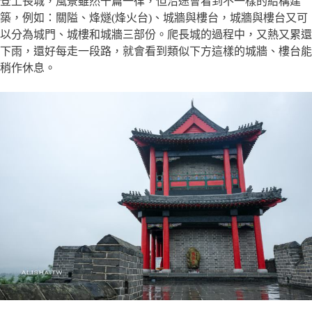
登上長城，風景雖然千篇一律，但沿途會看到不一樣的結構建
築，例如：關隘、烽燧(烽火台)、城牆與樓台，城牆與樓台又可
以分為城門、城樓和城牆三部份。爬長城的過程中，又熱又累還
下雨，還好每走一段路，就會看到類似下方這樣的城牆、樓台能
稍作休息。