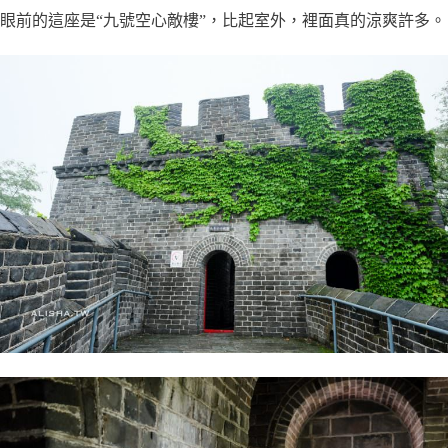
眼前的這座是“九號空心敵樓”，比起室外，裡面真的涼爽許多。