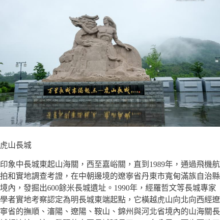
虎山長城
印象中長城東起山海關，西至嘉峪關，直到1989年，通過飛機航
拍和實地調查考證，在中朝邊境的遼寧省丹東市寬甸滿族自治縣
境內，發掘出600餘米長城遺址。1990年，經羅哲文等長城專家
學者實地考察認定為明長城東端起點，它橫越虎山向北向西經遼
寧省的撫順、瀋陽、遼陽、鞍山、錦州與河北省境內的山海關長