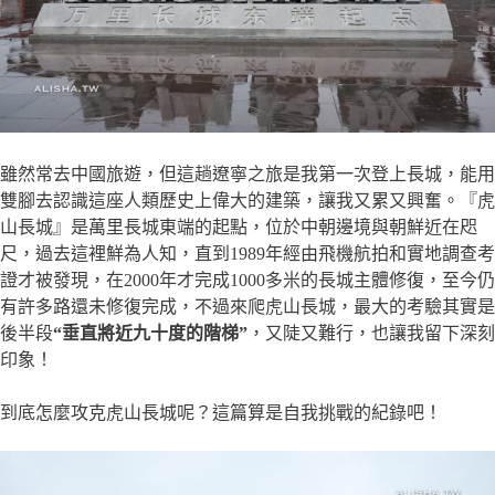
雖然常去中國旅遊，但這趟遼寧之旅是我第一次登上長城，能用
雙腳去認識這座人類歷史上偉大的建築，讓我又累又興奮。『虎
山長城』是萬里長城東端的起點，位於中朝邊境與朝鮮近在咫
尺，過去這裡鮮為人知，直到1989年經由飛機航拍和實地調查考
證才被發現，在2000年才完成1000多米的長城主體修復，至今仍
有許多路還未修復完成，不過來爬虎山長城，最大的考驗其實是
後半段
“垂直將近九十度的階梯”
，又陡又難行，也讓我留下深刻
印象！
到底怎麼攻克虎山長城呢？這篇算是自我挑戰的紀錄吧！