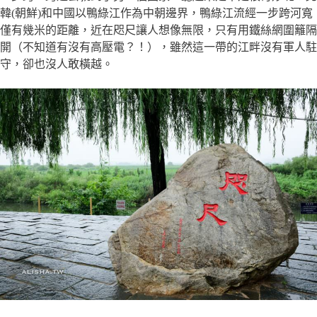
韓(朝鮮)和中國以鴨綠江作為中朝邊界，鴨綠江流經一步跨河寬
僅有幾米的距離，近在咫尺讓人想像無限，只有用鐵絲網圍籬隔
開（不知道有沒有高壓電？！），雖然這一帶的江畔沒有軍人駐
守，卻也沒人敢橫越。