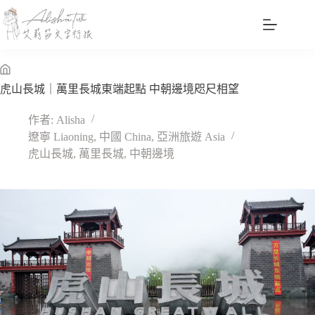
跳
至
主
要
內
無
虎山長城｜萬里長城東端起點 中朝邊境咫尺相望
容
標
題
作者:
Alisha
遼寧 Liaoning
,
中國 China
,
亞洲旅遊 Asia
虎山長城
,
萬里長城
,
中朝邊境