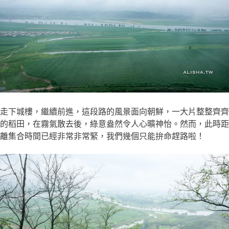
走下城樓，繼續前進，這段路的風景面向朝鮮，一大片整整齊齊
的稻田，在霧氣散去後，綠意盎然令人心曠神怡。然而，此時距
離集合時間已經非常非常緊，我們幾個只能拚命趕路啦！