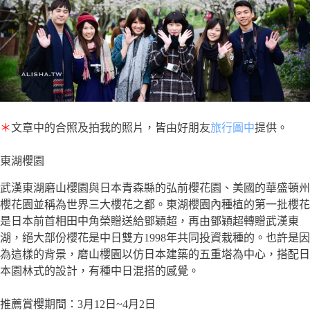
＊
文章中的合照及拍我的照片，皆由好朋友
旅行圖中
提供。
東湖櫻園
武漢東湖磨山櫻園與日本青森縣的弘前櫻花園、美國的華盛頓州
櫻花園並稱為世界三大櫻花之都。東湖櫻園內種植的第一批櫻花
是日本前首相田中角榮贈送給鄧穎超，再由鄧穎超轉贈武漢東
湖，絕大部份櫻花是中日雙方1998年共同投資栽種的。也許是因
為這樣的背景，磨山櫻園以仿日本建築的五重塔為中心，搭配日
本園林式的設計，有種中日混搭的感覺。
推薦賞櫻期間：3月12日~4月2日