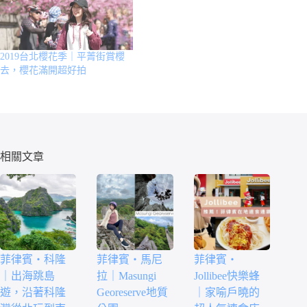
2019台北櫻花季｜平菁街賞櫻
去，櫻花滿開超好拍
相關文章
菲律賓・科隆
菲律賓・馬尼
菲律賓・
｜出海跳島
拉｜Masungi
Jollibee快樂蜂
遊，沿著科隆
Georeserve地質
｜家喻戶曉的