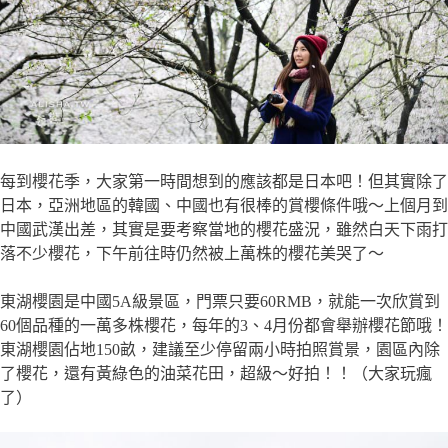
每到櫻花季，大家第一時間想到的應該都是日本吧！但其實除了
日本，亞洲地區的韓國、中國也有很棒的賞櫻條件哦～上個月到
中國武漢出差，其實是要考察當地的櫻花盛況，雖然白天下雨打
落不少櫻花，下午前往時仍然被上萬株的櫻花美哭了～
東湖
櫻園是中國5A級景區，門票只要60RMB，就能一次欣賞到
60個品種的一萬多株櫻花，每年的3、4月份都會舉辦櫻花節哦！
東湖
櫻園佔地150畝，建議至少停留兩小時拍照賞景，園區內除
了櫻花，還有黃綠色的油菜花田，超級～好拍！！（大家玩瘋
了）