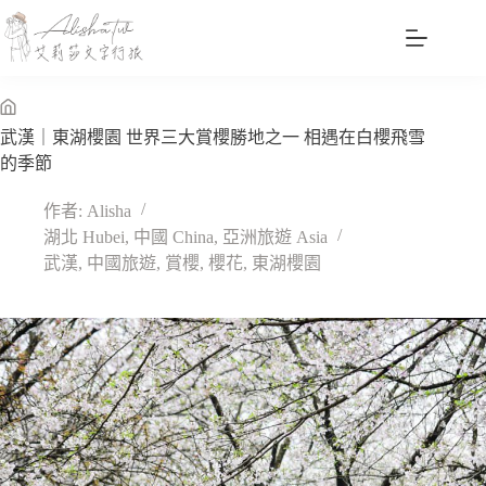
跳
至
主
要
內
無
武漢｜東湖櫻園 世界三大賞櫻勝地之一 相遇在白櫻飛雪
容
標
的季節
題
作者:
Alisha
湖北 Hubei
,
中國 China
,
亞洲旅遊 Asia
武漢
,
中國旅遊
,
賞櫻
,
櫻花
,
東湖櫻園