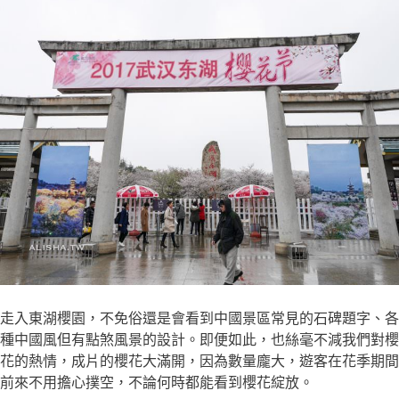
走入東湖櫻園，不免俗還是會看到中國景區常見的石碑題字、各
種中國風但有點煞風景的設計。即便如此，也絲毫不減我們對櫻
花的熱情，成片的櫻花大滿開，因為數量龐大，遊客在花季期間
前來不用擔心撲空，不論何時都能看到櫻花綻放。