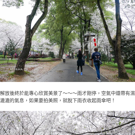
解放後終於能專心欣賞美景了～～～雨才剛停，空氣中還帶有濕
漉漉的氣息，如果要拍美照，就脫下雨衣收起雨傘吧！