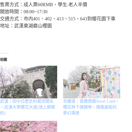
售票方式：成人票60RMB、學生.老人半價
開放時間：08:00~17:30
交通方式：市内401、402、413、515、643到樱花園下車
地址：武漢東湖磨山櫻園
相關
武漢｜因中日歷史糾葛而聞名
京畿道｜首爾樂園Seoul Land。
－武漢大學櫻花大道(須上網預
櫻花林下彈鋼琴，偶像劇般的
約)
夢幻場景