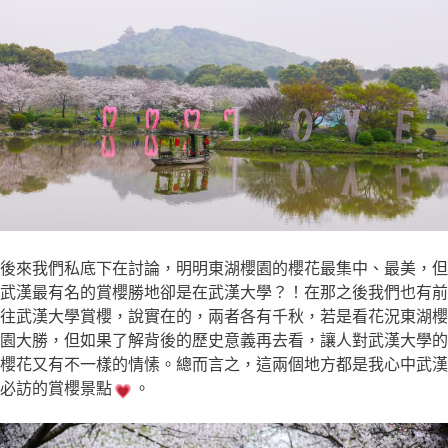
後來我們私底下在討論，明明東湖櫻園的櫻花最集中、最美，但
武漢最有名的賞櫻勝地卻是在武漢大學？！在那之後我們也有前
往武漢大學賞櫻，說實在的，兩者各有千秋，若是看花況東湖櫻
園大勝，但如果了解背後的歷史意義再去看，讓人對武漢大學的
櫻花又有不一樣的情愫。總而言之，這兩個地方都是我心中武漢
必訪的賞櫻景點
。