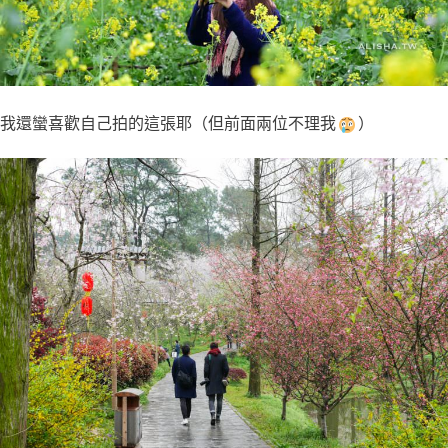
我還蠻喜歡自己拍的這張耶（但前面兩位不理我
）